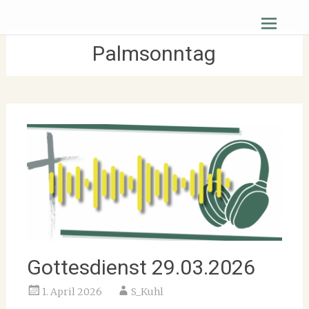
Zum
Christus Zuerst Gemeinde Hüttenberg
Inhalt
springen
Palmsonntag
Gottesdienst 29.03.2026
1. April 2026
S_Kuhl