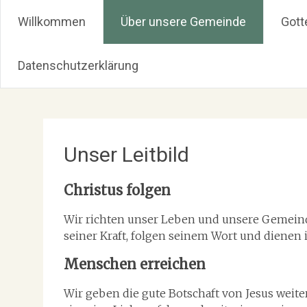
Christus Zuerst Gemeinde
Willkommen
Über unsere Gemeinde
Gott
Datenschutzerklärung
Zum
Inhalt
springen
Unser Leitbild
Christus folgen
Wir richten unser Leben und unsere Gemeinde
seiner Kraft, folgen seinem Wort und dienen
Menschen erreichen
Wir geben die gute Botschaft von Jesus weite