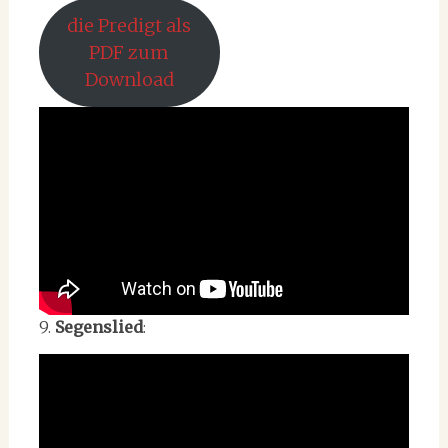
die Predigt als
PDF zum
Download
9.
Segenslied
: