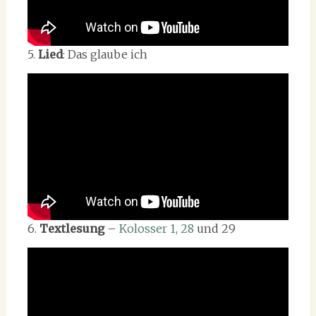
5.
Lied
: Das glaube ich
6.
Textlesung
–
Kolosser 1, 28
und 29