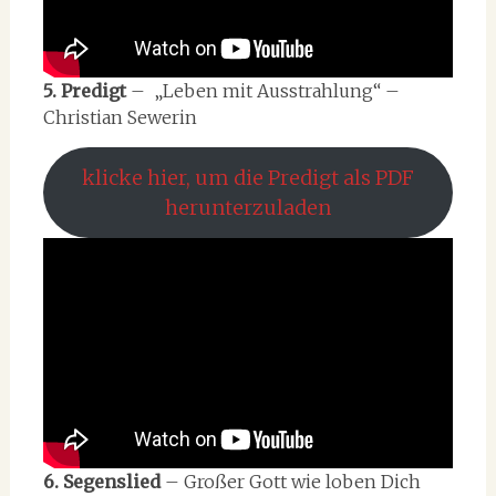
5. Predigt
– „Leben mit Ausstrahlung“ –
Christian Sewerin
klicke hier, um die Predigt als PDF
herunterzuladen
6. Segenslied
– Großer Gott wie loben Dich