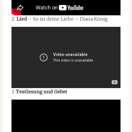
2.
Lied
– So ist deine Liebe – Diana König
3.
Testlesung und Gebet