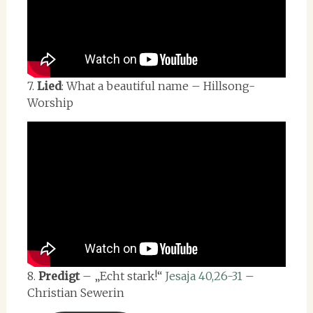
7.
Lied
: What a beautiful name – Hillsong-
Worship
8.
Predigt
– „Echt stark!“
Jesaja 40,26-31
–
Christian Sewerin