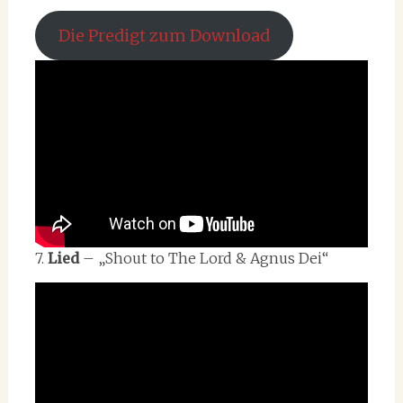
Die Predigt zum Download
7.
Lied
– „Shout to The Lord & Agnus Dei“