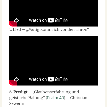
5. Lied – „Mutig komm ich vor den Thron“
6.
Predigt
– „Glaubenserfahrung und
geistliche Haltung“ (
Psalm 40
) – Christian
Sewerin