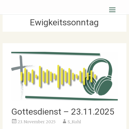
Zum
Christus Zuerst Gemeinde Hüttenberg
Inhalt
springen
Ewigkeitssonntag
Gottesdienst – 23.11.2025
23. November 2025
S_Kuhl