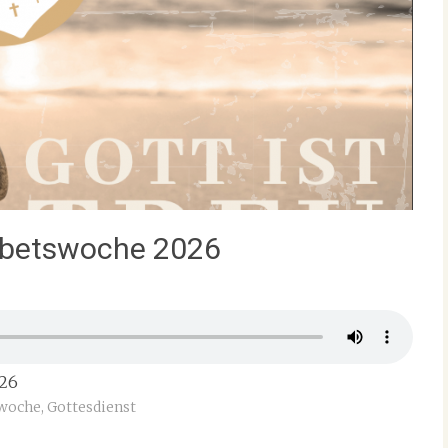
gebetswoche 2026
026
swoche
,
Gottesdienst