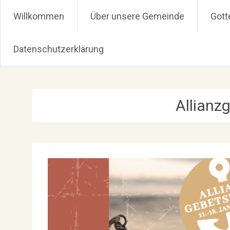
Christus Zuerst Gemeinde
Willkommen
Über unsere Gemeinde
Gott
Datenschutzerklärung
Zum
Inhalt
springen
Allianz