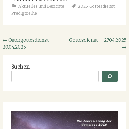
Aktuelles und Berichte
2025
,
Gottesdienst
,
Predigtreihe
Beitragsnavigation
←
Ostergottesdienst
Gottesdienst – 27.04.2025
20.04.2025
→
Suchen