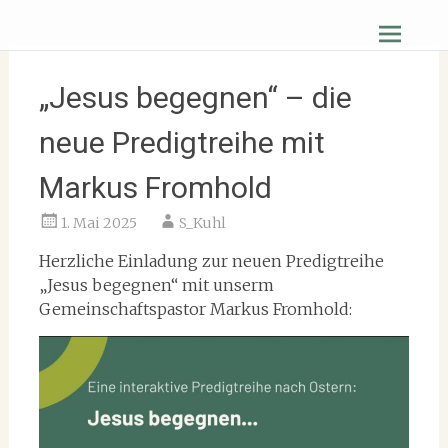
Zum
Christus Zuerst Gemeinde Hüttenberg
Inhalt
springen
„Jesus begegnen“ – die
neue Predigtreihe mit
Markus Fromhold
1. Mai 2025
S_Kuhl
Herzliche Einladung zur neuen Predigtreihe
„Jesus begegnen“ mit unserm
Gemeinschaftspastor Markus Fromhold: