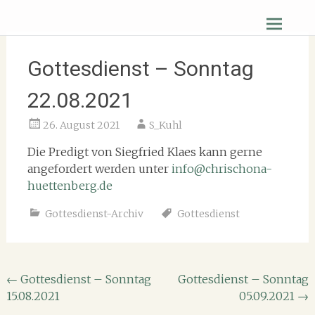
Zum
Christus Zuerst Gemeinde Hüttenberg
Inhalt
springen
Gottesdienst – Sonntag
22.08.2021
26. August 2021
S_Kuhl
Die Predigt von Siegfried Klaes kann gerne
angefordert werden unter
info@chrischona-
huettenberg.de
Gottesdienst-Archiv
Gottesdienst
Beitragsnavigation
←
Gottesdienst – Sonntag
Gottesdienst – Sonntag
15.08.2021
05.09.2021
→