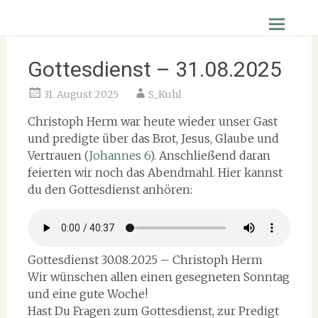
Zum
Christus Zuerst Gemeinde Hüttenberg
Inhalt
springen
Gottesdienst – 31.08.2025
31. August 2025
S_Kuhl
Christoph Herm war heute wieder unser Gast
und predigte über das Brot, Jesus, Glaube und
Vertrauen (
Johannes 6
). Anschließend daran
feierten wir noch das Abendmahl. Hier kannst
du den Gottesdienst anhören:
Gottesdienst 30.08.2025 – Christoph Herm
Wir wünschen allen einen gesegneten Sonntag
und eine gute Woche!
Hast Du Fragen zum Gottesdienst, zur Predigt