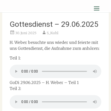
Zum
Christus Zuerst Gemeinde Hüttenberg
Inhalt
springen
Gottesdienst – 29.06.2025
30. Juni 2025
S_Kuhl
H. Weber besuchte uns wieder und feierte mit
uns Gottesdienst, die Aufnahme zum anhören:
Teil 1:
GoDi 29.06.2025 – H. Weber – Teil 1
Teil 2: