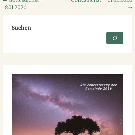
Beitragsnavigation
←
Gottesdienst –
Gottesdienst – 01.02.2026
18.01.2026
→
Suchen